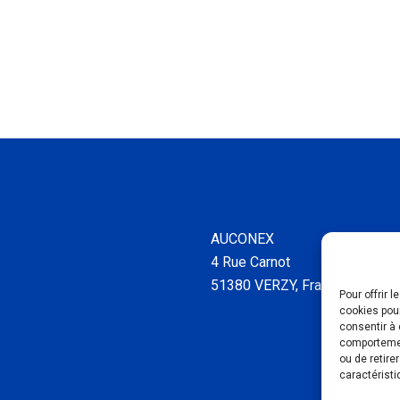
AUCONEX
4 Rue Carnot
51380 VERZY, France
Pour offrir 
cookies pour
consentir à 
comportement
ou de retire
caractéristi